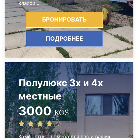
класси...
БРОНИРОВАТЬ
ПОДРОБНЕЕ
Полулюкс 3х и 4х
местные
3000
KGS
Комфортные номера для вас и ваших