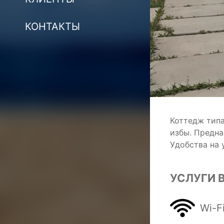
КОНТАКТЫ
Коттедж типа
избы. Предна
Удобства на 
УСЛУГИ 
Wi-F